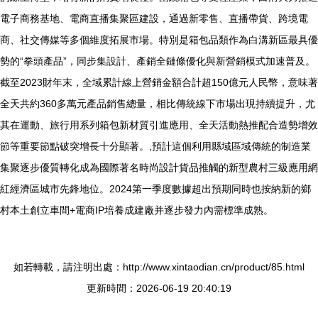
電子商務基地、電商直播集聚區建設，通過新零售、直播帶貨、跨境電
商、社交傳媒等多個維度拓展市場。特別是箱包品類作為白溝新區最具優
勢的“拳頭產品”，同步集設計、產銷全鏈條優化與新營銷模式加速普及。
截至2023財年末，全域累計線上營銷金額合計超150億元人民幣，意味著
全天共約360多萬元產品銷售總量，相比傳統線下市場出現持續提升，尤
其在運動、旅行用系列箱包新材質引進應用、全天活動熱推配合造勢增效
節等重要節點破突增長十分顯著。,預計這個利用縣域區域傳統的制造業
集聚逐步優質轉化成為國際著名時尚設計貨品推觸的新型農村三級應用網
紅經濟區城市先鋒地位。2024第一季度數據超出預期同時也按納新的鄉
村本土創立車間+電商IP培養成建廠并逐步發力內需標準成熟。
如若轉載，請注明出處：http://www.xintaodian.cn/product/85.html
更新時間：2026-06-19 20:40:19