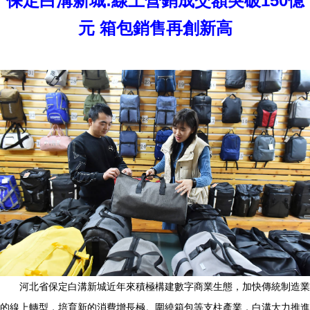
保定白溝新城:線上營銷成交額突破150億
元 箱包銷售再創新高
河北省保定白溝新城近年來積極構建數字商業生態，加快傳統制造業
的線上轉型，培育新的消費增長極。圍繞箱包等支柱產業，白溝大力推進