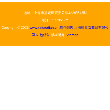
價六千元布
定白溝根輝
局針紡織品
箱包銷售部
地址：上海市嘉定區寶安公路4229號4層J
銷售
廠家直銷
電話：1778617**
Copyright © 2026
www.xintaodian.cn
箱包銷售
上海律韋臨商貿有限公
司
箱包銷售
版權所有
Sitemap