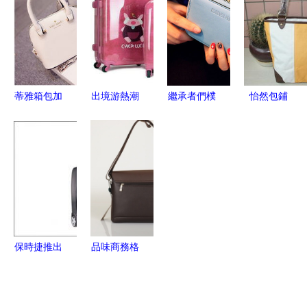
破150億元
南 時尚與
中的品質甄
學季購物熱
箱包銷售再
品質的完美
選之地
潮
創新高
結合
蒂雅箱包加
出境游熱潮
繼承者們樸
怡然包鋪
盟全解析
推動箱包與
信惠同款韓
低價與品質
費用、聯系
針紡織品市
版拉鏈短款
兼得，針紡
方式與市場
場雙增長
錢夾 時尚
織品銷售新
表現一網打
與實用的完
體驗
盡
美結合
保時捷推出
品味商務格
四款箱包精
調，精選經
品，最高售
典男包 保