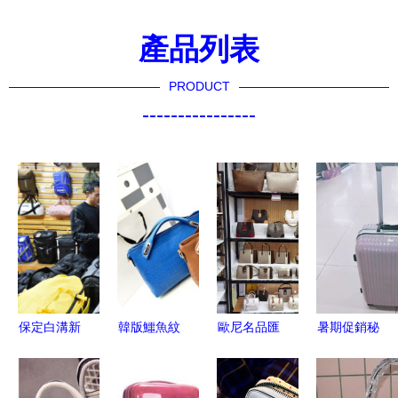
產品列表
PRODUCT
----------------
保定白溝新
韓版鱷魚紋
歐尼名品匯
暑期促銷秘
城:線上營
復古壓花紋
箱包生活館
籍 二樓箱
銷成交額突
女包批發指
集寧皮革城
包組點燃開